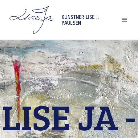
Hopp
rett
KUNSTNER LISE J.
PAULSEN
til
innholdet
LISE JA -