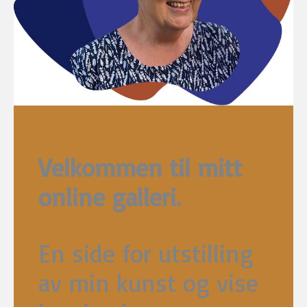
Velkommen til mitt
online galleri.
En side for utstilling
av min kunst og vise